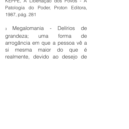
KEPPE, A Libertação dos Povos - A 
Patologia do Poder, Proton Editora, 
1987, pág. 281
Megalomania - Delírios de 
3 
grandeza; uma forma de 
arrogância em que a pessoa vê a 
si mesma maior do que é 
realmente, devido ao desejo de 
ser superior. 
In 
N. R. KEPPE, A 
Libertação dos Povos - A Patologia do 
Poder, Proton Editora, 1987, pág. 282
Poder patológico - Desejo de ser 
4 
maior do que os outros, de 
explorar os outros; um "anti-poder"; 
o desejo de impedir o verdadeiro 
poder de existir entre o povo. 
Motivados pela inveja, alguns 