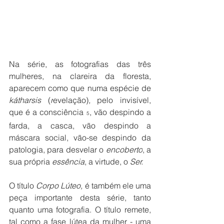
Na série, as fotografias das três 
mulheres, na clareira da floresta, 
aparecem como que numa espécie de 
kátharsis 
(
r
evelação)
, 
pelo invisível, 
que é a consciência 
,
vão despindo a 
5
farda, a casca, vão despindo a 
máscara social, vão-se despindo da 
patologia, para desvelar o 
encoberto
, a 
sua própria 
essência
, a virtude, o 
Ser.
O título 
Corpo Lúteo, 
é também ele uma 
peça importante desta série, tanto 
quanto uma fotografia. O título
remete, 
tal como a fase lútea da mulher - uma 